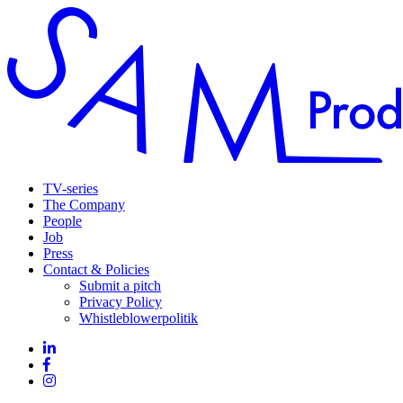
TV-series
The Company
People
Job
Press
Contact & Policies
Submit a pitch
Privacy Policy
Whistleblowerpolitik