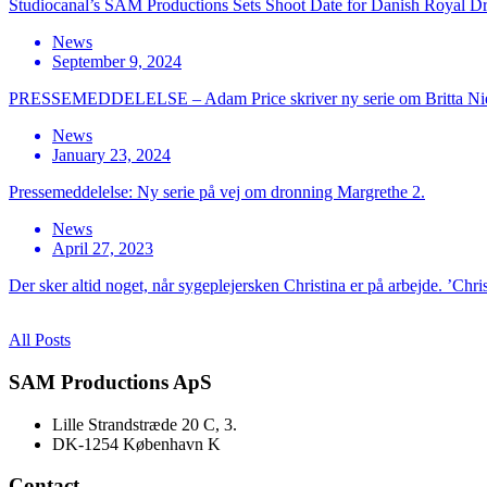
Studiocanal’s SAM Productions Sets Shoot Date for Danish Royal D
News
September 9, 2024
PRESSEMEDDELELSE – Adam Price skriver ny serie om Britta Ni
News
January 23, 2024
Pressemeddelelse: Ny serie på vej om dronning Margrethe 2.
News
April 27, 2023
Der sker altid noget, når sygeplejersken Christina er på arbejde. ’Chri
All Posts
SAM Productions ApS
Lille Strandstræde 20 C, 3.
DK-1254 København K
Contact