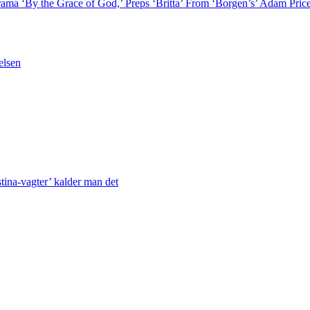
rama ‘By the Grace of God,’ Preps ‘Britta’ From ‘Borgen’s’ Adam P
elsen
stina-vagter’ kalder man det