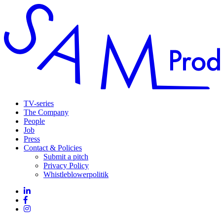
TV-series
The Company
People
Job
Press
Contact & Policies
Submit a pitch
Privacy Policy
Whistleblowerpolitik