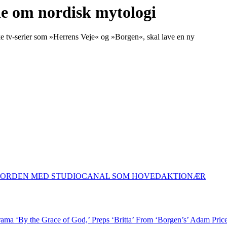
ie om nordisk mytologi
e tv-serier som »Herrens Veje« og »Borgen«, skal lave en ny
 NORDEN MED STUDIOCANAL SOM HOVEDAKTIONÆR
rama ‘By the Grace of God,’ Preps ‘Britta’ From ‘Borgen’s’ Adam P