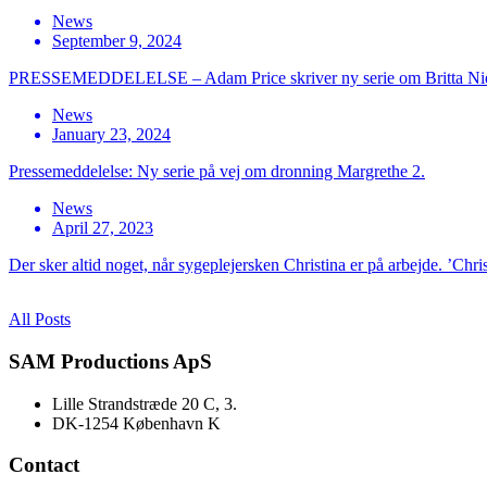
News
September 9, 2024
PRESSEMEDDELELSE – Adam Price skriver ny serie om Britta Ni
News
January 23, 2024
Pressemeddelelse: Ny serie på vej om dronning Margrethe 2.
News
April 27, 2023
Der sker altid noget, når sygeplejersken Christina er på arbejde. ’Chri
All Posts
SAM Productions ApS
Lille Strandstræde 20 C, 3.
DK-1254 København K
Contact