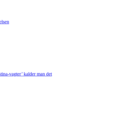
elsen
stina-vagter’ kalder man det