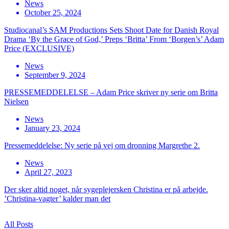
News
October 25, 2024
Studiocanal’s SAM Productions Sets Shoot Date for Danish Royal
Drama ‘By the Grace of God,’ Preps ‘Britta’ From ‘Borgen’s’ Adam
Price (EXCLUSIVE)
News
September 9, 2024
PRESSEMEDDELELSE – Adam Price skriver ny serie om Britta
Nielsen
News
January 23, 2024
Pressemeddelelse: Ny serie på vej om dronning Margrethe 2.
News
April 27, 2023
Der sker altid noget, når sygeplejersken Christina er på arbejde.
’Christina-vagter’ kalder man det
All Posts