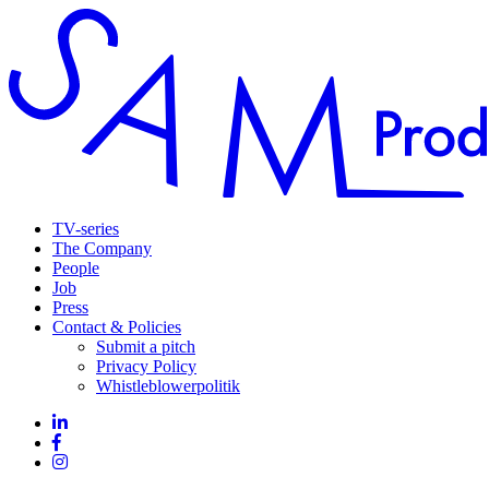
TV-series
The Company
People
Job
Press
Contact & Policies
Submit a pitch
Privacy Policy
Whistleblowerpolitik