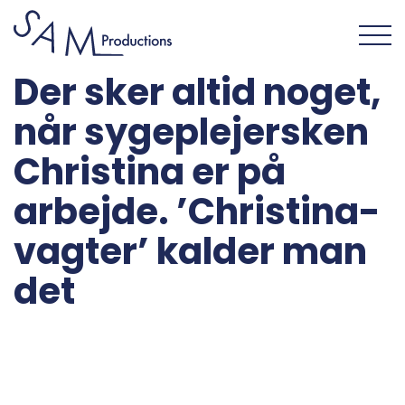
Der sker altid noget,
når sygeplejersken
Christina er på
arbejde. ’Christina-
vagter’ kalder man
det
En sygeplejerske på Nykøbing Falster Sygehus blev i
2017 idømt 12 års fængsel for fire forsøg på
manddrab. Dansk Netflix-serie fortæller den