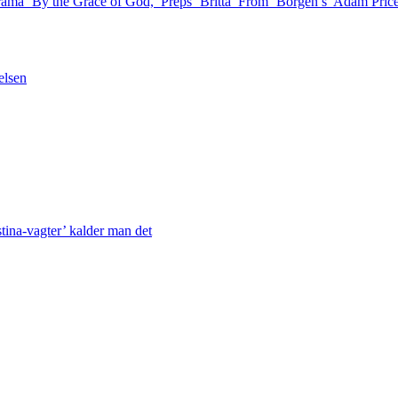
rama ‘By the Grace of God,’ Preps ‘Britta’ From ‘Borgen’s’ Adam P
elsen
stina-vagter’ kalder man det