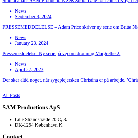
Studiocanal’s SAM Productions Sets Shoot Date for Danish Royal D
News
September 9, 2024
PRESSEMEDDELELSE – Adam Price skriver ny serie om Britta Ni
News
January 23, 2024
Pressemeddelelse: Ny serie på vej om dronning Margrethe 2.
News
April 27, 2023
Der sker altid noget, når sygeplejersken Christina er på arbejde. ’Chri
All Posts
SAM Productions ApS
Lille Strandstræde 20 C, 3.
DK-1254 København K
Contact