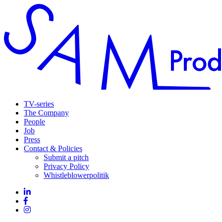
TV-series
The Company
People
Job
Press
Contact & Policies
Submit a pitch
Privacy Policy
Whistleblowerpolitik